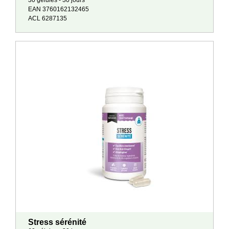
30 gélules - 30 jours
EAN 3760162132465
ACL 6287135
Stress sérénité