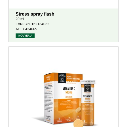
Stress spray flash
20 ml
EAN 3760162134032
ACL 6424665
NOUVEAU