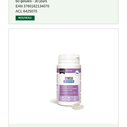
60 gélules - 30 jours
EAN 3760162134070
ACL 6425070
NOUVEAU