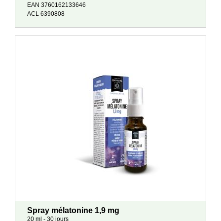
EAN 3760162133646
ACL 6390808
Spray mélatonine 1,9 mg
20 ml - 30 jours