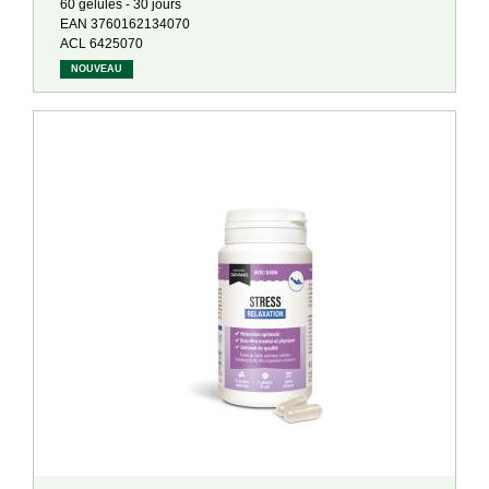
60 gélules - 30 jours
EAN 3760162134070
ACL 6425070
NOUVEAU