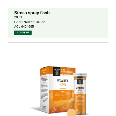
Stress spray flash
20 ml
EAN 3760162134032
ACL 6424665
NOUVEAU