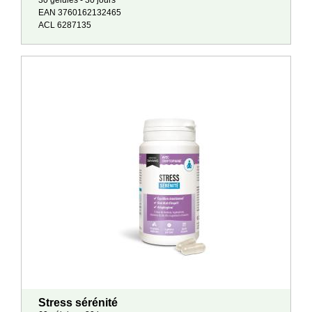
30 gélules - 30 jours
EAN 3760162132465
ACL 6287135
Stress sérénité