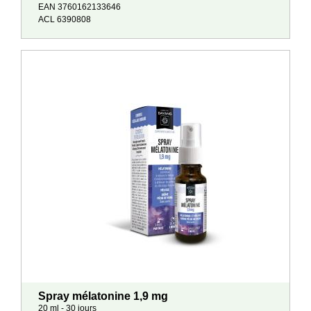
EAN 3760162133646
ACL 6390808
Spray mélatonine 1,9 mg
20 ml - 30 jours